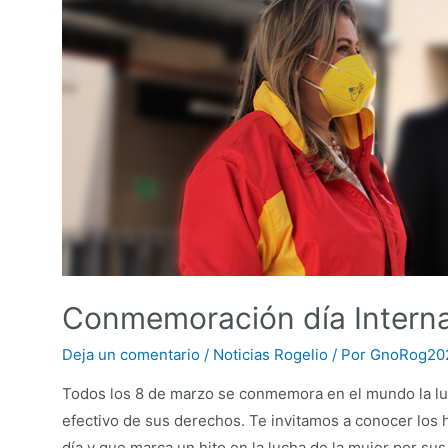
y
Escribir
2021
Conmemoración día Interna
Deja un comentario
/
Noticias Rogelio
/ Por
GnoRog20
Todos los 8 de marzo se conmemora en el mundo la luch
efectivo de sus derechos. Te invitamos a conocer los 
día y que marca un hito en la lucha de la mujer por sus