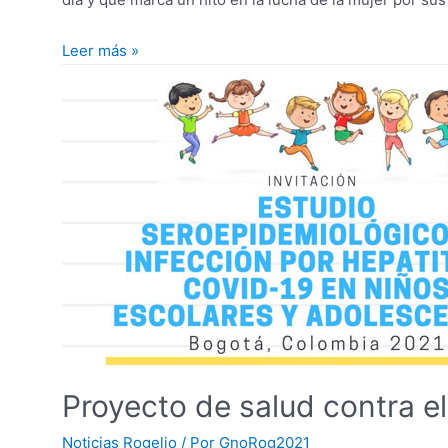
Conmemoración
Leer más »
día
Internacional
de
la
Mujer
Proyecto de salud contra el
Noticias Rogelio
/ Por
GnoRog2021