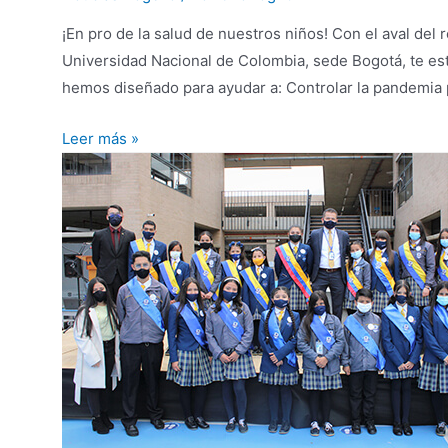
¡En pro de la salud de nuestros niños! Con el aval del r
Universidad Nacional de Colombia, sede Bogotá, te est
hemos diseñado para ayudar a: Controlar la pandemia 
Proyecto
Leer más »
de
salud
contra
el
Coronavirus
y
la
Hepatitis