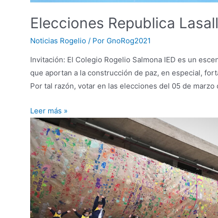
Elecciones Republica Lasal
Noticias Rogelio
/ Por
GnoRog2021
Invitación: El Colegio Rogelio Salmona IED es un escen
que aportan a la construcción de paz, en especial, fort
Por tal razón, votar en las elecciones del 05 de marz
Elecciones
Leer más »
Republica
Lasallista
2021